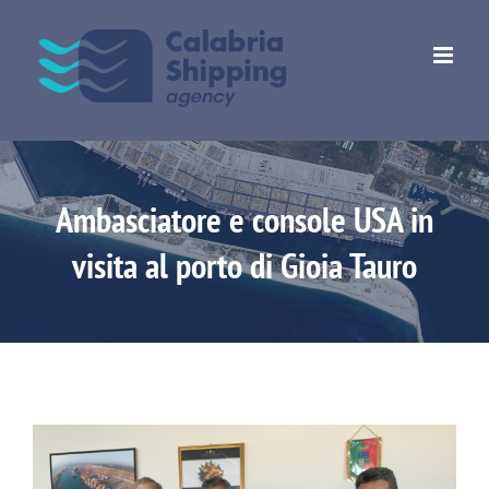
Skip
to
content
Ambasciatore e console USA in
visita al porto di Gioia Tauro
View
Larger